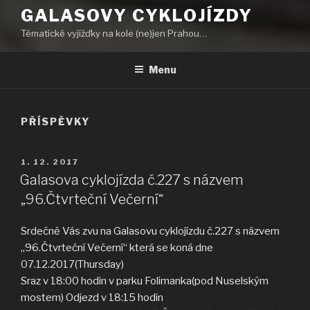
GALASOVY CYKLOJÍZDY
Tématické vyjížďky na kole (ne)jen Prahou…
Menu
PŘÍSPĚVKY
PUBLIKOVÁNO
1. 12. 2017
Galasova cyklojízda č.227 s názvem
„96.Čtvrteční Večerní“
Srdečně Vás zvu na Galasovu cyklojízdu č.227 s názvem
„96.Čtvrteční Večerní“ která se koná dne
07.12.2017(Thursday)
Sraz v 18:00 hodin v parku Folimanka(pod Nuselským
mostem) Odjezd v 18:15 hodin