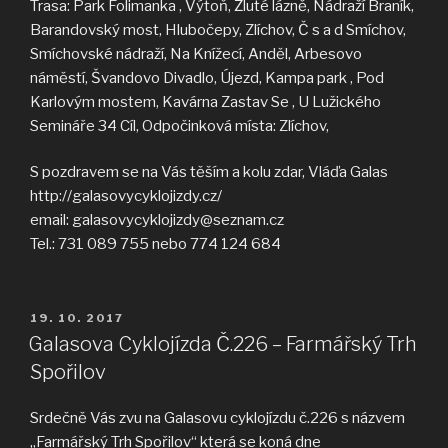
Trasa: Park Folimanka , Výtoň, Žluté lázně, Nádraží Braník,
Barandovský most, Hlubočepy, Zlíchov, Č s a d Smíchov,
Smíchovské nádraží, Na Knížecí, Anděl, Arbesovo
náměstí, Švandovo Divadlo, Újezd, Kampa park , Pod
Karlovým mostem, Kavárna Zastav Se , U Lužického
Semináře 34 Cíl, Odpočinková místa: Zlíchov,
S pozdravem se na Vás těším a kolu zdar, Vláďa Galas
http://galasovycyklojizdy.cz/
email: galasovycyklojizdy@seznam.cz
Tel.: 731 089 755 nebo 774 124 684
PUBLIKOVÁNO
19. 10. 2017
Galasova Cyklojízda Č.226 – Farmářský Trh
Spořilov
Srdečně Vás zvu na Galasovu cyklojízdu č.226 s názvem
„Farmářský Trh Spořilov“ která se koná dne