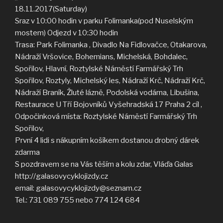
18.11.2017(Saturday)
Sraz v 10:00 hodin v parku Folimanka(pod Nuselským
mostem) Odjezd v 10:30 hodin
Trasa: Park Folimanka , Divadlo Na Fidlovačce, Otakarova,
Nádraží Vršovice, Bohemians, Michelská, Bohdalec,
Spořilov, Hlavní, Roztylské Náměstí Farmářský Trh
Spořilov, Roztyly, Michelský les, Nádraží Krč, Nádraží Krč,
Nádraží Braník, Žluté lázně, Podolská vodárna, Libušina,
Restaurace U Tří Bojovníků Vyšehradská 17 Praha 2 cíl ,
Odpočinková místa: Roztylské Náměstí Farmářský Trh
Spořilov,
První 4 lidi s nákupním košíkem dostanou drobný dárek
zdarma
S pozdravem se na Vás těším a kolu zdar, Vláďa Galas
http://galasovycyklojizdy.cz
email: galasovycyklojizdy@seznam.cz
Tel.: 731 089 755 nebo 774 124 684