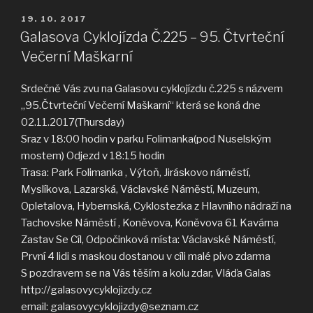
PUBLIKOVÁNO
19. 10. 2017
Galasova Cyklojízda Č.225 – 95. Čtvrteční
Večerní Maškarní
Srdečně Vás zvu na Galasovu cyklojízdu č.225 s názvem
„95.Čtvrteční Večerní Maškarní“ která se koná dne
02.11.2017(Thursday)
Sraz v 18:00 hodin v parku Folimanka(pod Nuselským
mostem) Odjezd v 18:15 hodin
Trasa: Park Folimanka , Výtoň, Jiráskovo náměstí,
Myslíkova, Lazarská, Václavské Náměstí, Muzeum,
Opletalova, Hybernská, Cyklostezka z Hlavního nádraží na
Tachovske Náměstí , Koněvova, Koněvova 61 Kavárna
Zastav Se Cíl, Odpočinková místa: Václavské Náměstí,
První 4 lidi s maskou dostanou v cíli malé pivo zdarma
S pozdravem se na Vás těším a kolu zdar, Vláďa Galas
http://galasovycyklojizdy.cz
email: galasovycyklojizdy@seznam.cz